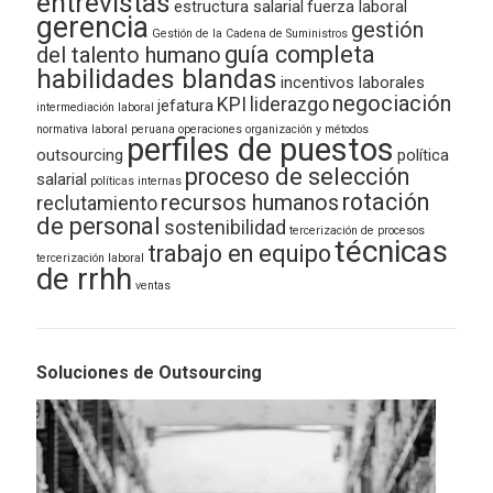
entrevistas
estructura salarial
fuerza laboral
gerencia
gestión
Gestión de la Cadena de Suministros
guía completa
del talento humano
habilidades blandas
incentivos laborales
negociación
KPI
liderazgo
jefatura
intermediación laboral
normativa laboral peruana
operaciones
organización y métodos
perfiles de puestos
outsourcing
política
proceso de selección
salarial
políticas internas
rotación
recursos humanos
reclutamiento
de personal
sostenibilidad
tercerización de procesos
técnicas
trabajo en equipo
tercerización laboral
de rrhh
ventas
Soluciones de Outsourcing