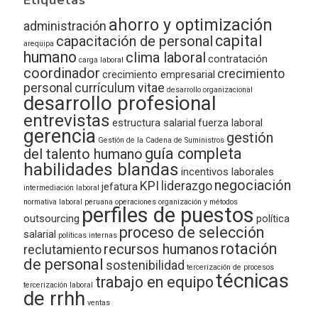
ahorro y optimización
administración
capital
capacitación de personal
arequipa
humano
clima laboral
contratación
carga laboral
coordinador
crecimiento
crecimiento empresarial
personal
currículum vitae
desarrollo organizacional
desarrollo profesional
entrevistas
estructura salarial
fuerza laboral
gerencia
gestión
Gestión de la Cadena de Suministros
guía completa
del talento humano
habilidades blandas
incentivos laborales
negociación
KPI
liderazgo
jefatura
intermediación laboral
normativa laboral peruana
operaciones
organización y métodos
perfiles de puestos
outsourcing
política
proceso de selección
salarial
políticas internas
rotación
recursos humanos
reclutamiento
de personal
sostenibilidad
tercerización de procesos
técnicas
trabajo en equipo
tercerización laboral
de rrhh
ventas