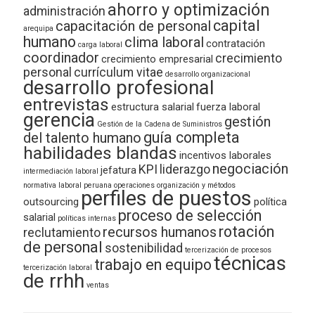
ahorro y optimización
administración
capital
capacitación de personal
arequipa
humano
clima laboral
contratación
carga laboral
coordinador
crecimiento
crecimiento empresarial
personal
currículum vitae
desarrollo organizacional
desarrollo profesional
entrevistas
estructura salarial
fuerza laboral
gerencia
gestión
Gestión de la Cadena de Suministros
guía completa
del talento humano
habilidades blandas
incentivos laborales
negociación
KPI
liderazgo
jefatura
intermediación laboral
normativa laboral peruana
operaciones
organización y métodos
perfiles de puestos
outsourcing
política
proceso de selección
salarial
políticas internas
rotación
recursos humanos
reclutamiento
de personal
sostenibilidad
tercerización de procesos
técnicas
trabajo en equipo
tercerización laboral
de rrhh
ventas