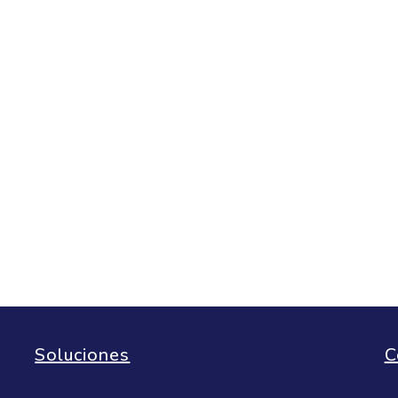
20 julio, 2018
Gerente
Administ
Finanzas
de Pues
Soluciones
C