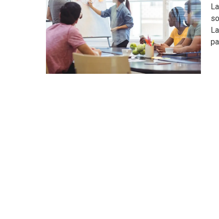
La
so
La
pa