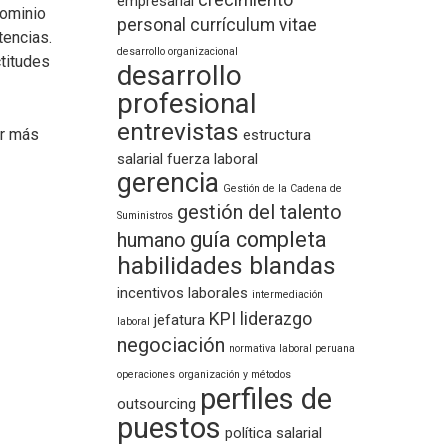
crecimiento
empresarial
dominio
personal
currículum vitae
tencias.
desarrollo organizacional
titudes
desarrollo
profesional
entrevistas
r más
estructura
salarial
fuerza laboral
gerencia
Gestión de la Cadena de
gestión del talento
Suministros
guía completa
humano
habilidades blandas
incentivos laborales
intermediación
KPI
liderazgo
jefatura
laboral
negociación
normativa laboral peruana
operaciones
organización y métodos
perfiles de
outsourcing
puestos
política salarial