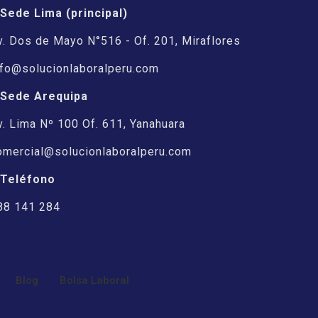
 Sede Lima (principal)
v. Dos de Mayo N°516 - Of. 201, Miraflores
nfo@solucionlaboralperu.com
 Sede Arequipa
v. Lima Nº 100 Of. 611, Yanahuara
omercial@solucionlaboralperu.com
 Teléfono
88 141 284
Blog
Bolsa Laboral