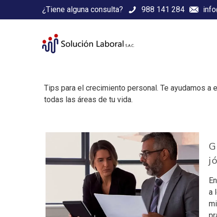
¿Tiene alguna consulta?
988 141 284
inf
Tips para el crecimiento personal. Te ayudamos a es
todas las áreas de tu vida.
G
j
En
a 
mi
pr