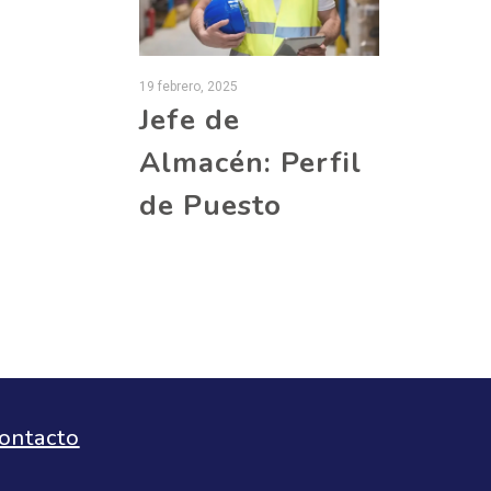
19 febrero, 2025
12 febrero, 20
 de
Jefe de
Coord
ración y
Almacén: Perfil
Opera
: Perfil
de Puesto
Perfil
to
ontacto