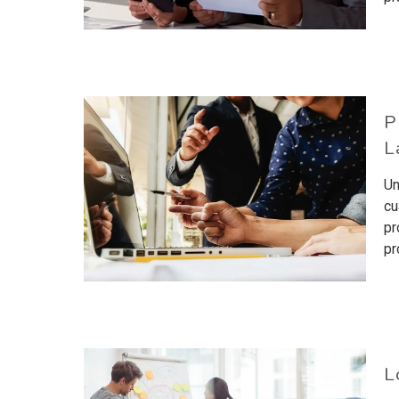
P
L
Un
cu
pr
pr
L