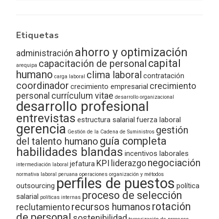
Etiquetas
ahorro y optimización
administración
capital
capacitación de personal
arequipa
humano
clima laboral
contratación
carga laboral
coordinador
crecimiento
crecimiento empresarial
personal
currículum vitae
desarrollo organizacional
desarrollo profesional
entrevistas
estructura salarial
fuerza laboral
gerencia
gestión
Gestión de la Cadena de Suministros
guía completa
del talento humano
habilidades blandas
incentivos laborales
negociación
KPI
liderazgo
jefatura
intermediación laboral
normativa laboral peruana
operaciones
organización y métodos
perfiles de puestos
outsourcing
política
proceso de selección
salarial
políticas internas
rotación
recursos humanos
reclutamiento
de personal
sostenibilidad