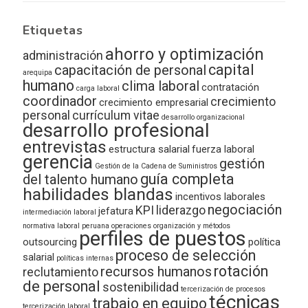
Etiquetas
ahorro y optimización
administración
capital
capacitación de personal
arequipa
humano
clima laboral
contratación
carga laboral
coordinador
crecimiento
crecimiento empresarial
personal
currículum vitae
desarrollo organizacional
desarrollo profesional
entrevistas
estructura salarial
fuerza laboral
gerencia
gestión
Gestión de la Cadena de Suministros
guía completa
del talento humano
habilidades blandas
incentivos laborales
negociación
KPI
liderazgo
jefatura
intermediación laboral
normativa laboral peruana
operaciones
organización y métodos
perfiles de puestos
outsourcing
política
proceso de selección
salarial
políticas internas
rotación
recursos humanos
reclutamiento
de personal
sostenibilidad
tercerización de procesos
técnicas
trabajo en equipo
tercerización laboral