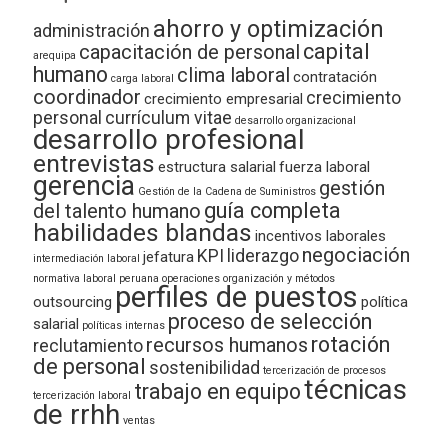
ahorro y optimización
administración
capital
capacitación de personal
arequipa
humano
clima laboral
contratación
carga laboral
coordinador
crecimiento
crecimiento empresarial
personal
currículum vitae
desarrollo organizacional
desarrollo profesional
entrevistas
estructura salarial
fuerza laboral
gerencia
gestión
Gestión de la Cadena de Suministros
guía completa
del talento humano
habilidades blandas
incentivos laborales
negociación
KPI
liderazgo
jefatura
intermediación laboral
normativa laboral peruana
operaciones
organización y métodos
perfiles de puestos
outsourcing
política
proceso de selección
salarial
políticas internas
rotación
recursos humanos
reclutamiento
de personal
sostenibilidad
tercerización de procesos
técnicas
trabajo en equipo
tercerización laboral
de rrhh
ventas